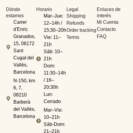
Dónde
Horario
Legal
Enlaces de
estamos
interés
Mar–Jue:
Shipping
Carrer
Mi Cuenta
12–14h /
Refunds
d'Enric
Contacto
15:30–20h
Order tracking
Granados,
FAQ
Vie: 11–
Terms
15, 08172
21h
Sant
Sáb: 10–
Cugat del
21h
Vallès,
Dom:
Barcelona
11:30–14h
/ 16–
N-150, km
20:30h
6, 7,
Lun:
08210
Cerrado
Barberà
del Vallès,
Mar–Vie:
Barcelona
10–21h
Sáb-Dom:
21–21h