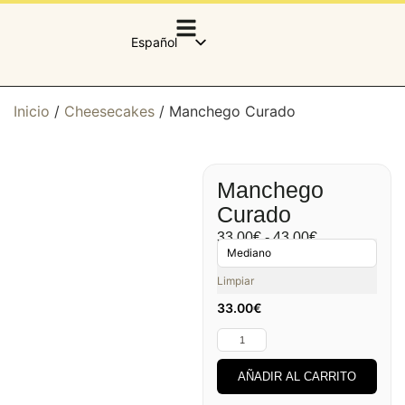
Español
Català
English (UK)
Inicio
/
Cheesecakes
/ Manchego Curado
Manchego
Curado
33.00
€
-
43.00
€
Limpiar
33.00
€
AÑADIR AL CARRITO