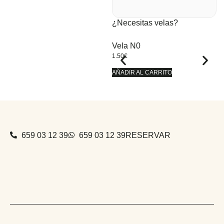
¿Necesitas velas?
Vela N0
V
1.50
€
1.
AÑADIR AL CARRITO
AÑ
659 03 12 39
659 03 12 39
RESERVAR